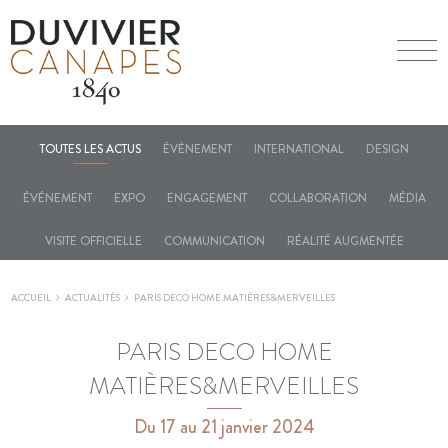
TOUTES LES ACTUS
ÉVÈNEMENT
INTERNATIONAL
DESIGN
ÉVÉNEMENT
EXPO
ENGAGEMENT
COLLABORATION
MÉDIA
VISITE OFFICIELLE
COMMUNICATION
RÉALITÉ AUGMENTÉE
ACCUEIL
ACTUALITÉS
PARIS DECO HOME MATIÈRES&MERVEILLES
PARIS DECO HOME
MATIÈRES&MERVEILLES
Du 17 au 21 janvier 2024