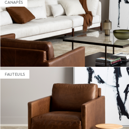
CANAPÉS
LA SÉDUCTION ET LE CONFORT DANS
VOTRE SALON
En savoir plus
FAUTEUILS
UNE PIÈCE DE DÉCORATION ET DE
RELAXATION
En savoir plus