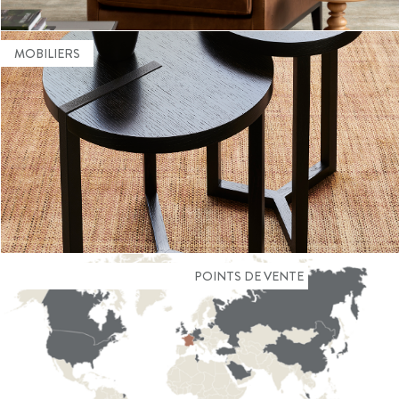
MOBILIERS
DES MATÉRIAUX NOBLES ET LE TRAVAIL
D'ARTISANS EXPERTS
En savoir plus
POINTS DE VENTE
VENEZ NOUS RENCONTRER
En savoir plus